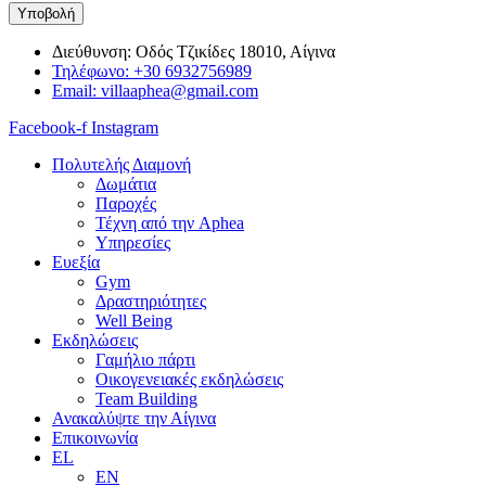
Υποβολή
Διεύθυνση: Οδός Τζικίδες 18010, Αίγινα
Τηλέφωνο: +30 6932756989
Email: villaaphea@gmail.com
Facebook-f
Instagram
Πολυτελής Διαμονή
Δωμάτια
Παροχές
Τέχνη από την Aphea
Υπηρεσίες
Ευεξία
Gym
Δραστηριότητες
Well Being
Εκδηλώσεις
Γαμήλιο πάρτι
Οικογενειακές εκδηλώσεις
Team Building
Ανακαλύψτε την Αίγινα
Επικοινωνία
EL
EN