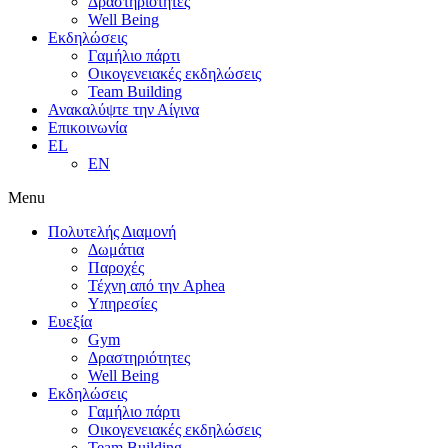
Δραστηριότητες
Well Being
Εκδηλώσεις
Γαμήλιο πάρτι
Οικογενειακές εκδηλώσεις
Team Building
Ανακαλύψτε την Αίγινα
Επικοινωνία
EL
EN
Menu
Πολυτελής Διαμονή
Δωμάτια
Παροχές
Τέχνη από την Aphea
Υπηρεσίες
Ευεξία
Gym
Δραστηριότητες
Well Being
Εκδηλώσεις
Γαμήλιο πάρτι
Οικογενειακές εκδηλώσεις
Team Building