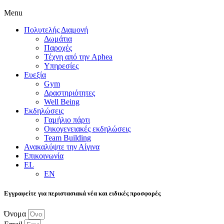
Menu
Πολυτελής Διαμονή
Δωμάτια
Παροχές
Τέχνη από την Aphea
Υπηρεσίες
Ευεξία
Gym
Δραστηριότητες
Well Being
Εκδηλώσεις
Γαμήλιο πάρτι
Οικογενειακές εκδηλώσεις
Team Building
Ανακαλύψτε την Αίγινα
Επικοινωνία
EL
EN
Εγγραφείτε για περιστασιακά νέα και ειδικές προσφορές
Όνομα